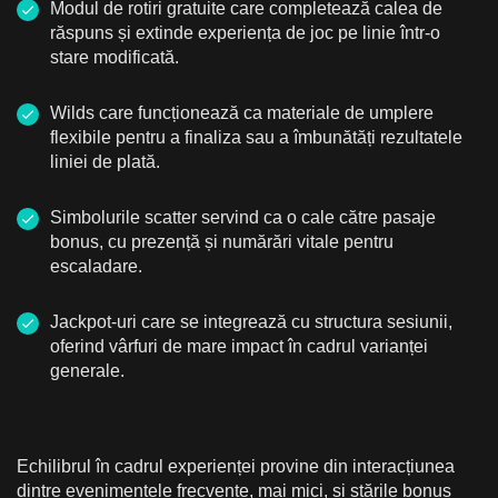
Modul de rotiri gratuite care completează calea de
răspuns și extinde experiența de joc pe linie într-o
stare modificată.
Wilds care funcționează ca materiale de umplere
flexibile pentru a finaliza sau a îmbunătăți rezultatele
liniei de plată.
Simbolurile scatter servind ca o cale către pasaje
bonus, cu prezență și numărări vitale pentru
escaladare.
Jackpot-uri care se integrează cu structura sesiunii,
oferind vârfuri de mare impact în cadrul varianței
generale.
Echilibrul în cadrul experienței provine din interacțiunea
dintre evenimentele frecvente, mai mici, și stările bonus