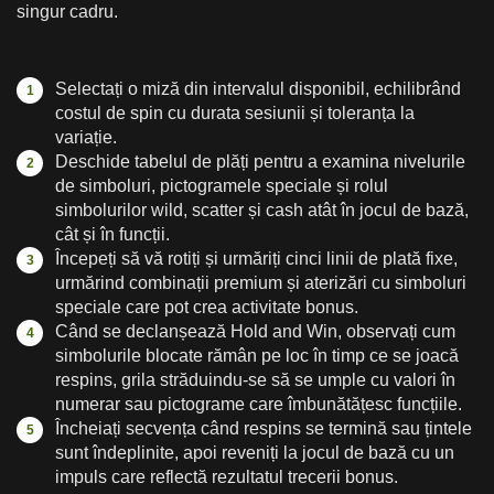
singur cadru.
Selectați o miză din intervalul disponibil, echilibrând
costul de spin cu durata sesiunii și toleranța la
variație.
Deschide tabelul de plăți pentru a examina nivelurile
de simboluri, pictogramele speciale și rolul
simbolurilor wild, scatter și cash atât în jocul de bază,
cât și în funcții.
Începeți să vă rotiți și urmăriți cinci linii de plată fixe,
urmărind combinații premium și aterizări cu simboluri
speciale care pot crea activitate bonus.
Când se declanșează Hold and Win, observați cum
simbolurile blocate rămân pe loc în timp ce se joacă
respins, grila străduindu-se să se umple cu valori în
numerar sau pictograme care îmbunătățesc funcțiile.
Încheiați secvența când respins se termină sau țintele
sunt îndeplinite, apoi reveniți la jocul de bază cu un
impuls care reflectă rezultatul trecerii bonus.