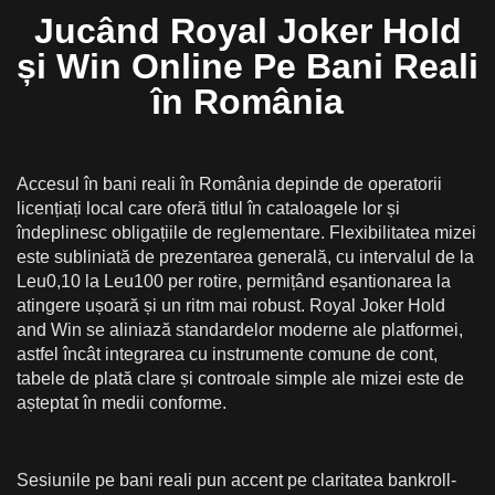
Jucând Royal Joker Hold
și Win Online Pe Bani Reali
în România
Accesul în bani reali în România depinde de operatorii
licențiați local care oferă titlul în cataloagele lor și
îndeplinesc obligațiile de reglementare. Flexibilitatea mizei
este subliniată de prezentarea generală, cu intervalul de la
Leu0,10 la Leu100 per rotire, permițând eșantionarea la
atingere ușoară și un ritm mai robust. Royal Joker Hold
and Win se aliniază standardelor moderne ale platformei,
astfel încât integrarea cu instrumente comune de cont,
tabele de plată clare și controale simple ale mizei este de
așteptat în medii conforme.
Sesiunile pe bani reali pun accent pe claritatea bankroll-