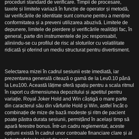
proceduri standard de verificare. Timpii de procesare,
taxele și limitele variază în funcție de operator și metodă,
iar verificările de identitate sunt comune pentru a menține
conformitatea și a preveni utilizarea abuzivă. Limitele de
depunere, limitele de pierdere și verificările realității fac, în
general, parte din instrumentele de joc responsabil,
aliniindu-se cu profilul de risc al sloturilor cu volatilitate
ridicată și oferind un mediu structurat pentru divertisment.
Selectarea mizei în cadrul sesiunii este imediată, iar
prezentarea generală citează o gamă de la Leu0.10 până
la Leu100. Această lățime oferă spațiu pentru a scala ritmul
în raport cu dimensiunea depozitului și apetitul pentru
variație. Royal Joker Hold and Win câștigă o mare parte
din caracterul său din vârfurile Hold și Win, astfel încât o
combinație de mize de bază modeste și ritm de pacient
poate păstra durata sesiunii, permițând în același timp să
apară ferestre bonus. Într-un cadru reglementat, aceste
opțiuni există în cadrul unor controale financiare clare și al