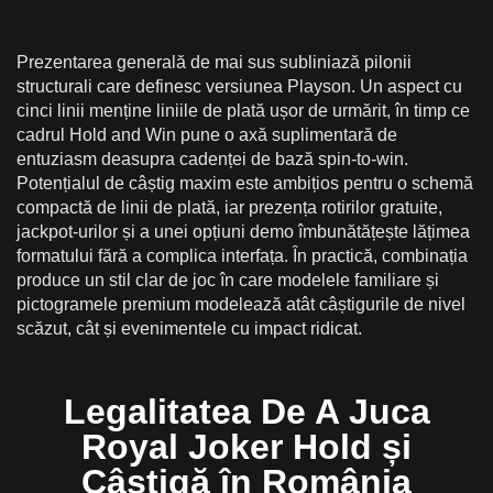
Prezentarea generală de mai sus subliniază pilonii
structurali care definesc versiunea Playson. Un aspect cu
cinci linii menține liniile de plată ușor de urmărit, în timp ce
cadrul Hold and Win pune o axă suplimentară de
entuziasm deasupra cadenței de bază spin-to-win.
Potențialul de câștig maxim este ambițios pentru o schemă
compactă de linii de plată, iar prezența rotirilor gratuite,
jackpot-urilor și a unei opțiuni demo îmbunătățește lățimea
formatului fără a complica interfața. În practică, combinația
produce un stil clar de joc în care modelele familiare și
pictogramele premium modelează atât câștigurile de nivel
scăzut, cât și evenimentele cu impact ridicat.
Legalitatea De A Juca
Royal Joker Hold și
Câștigă în România