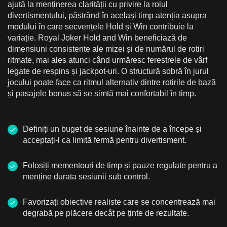
ajută la menținerea clarității cu privire la rolul
divertismentului, păstrând în același timp atenția asupra
modului în care secvențele Hold și Win contribuie la
variație. Royal Joker Hold and Win beneficiază de
dimensiuni consistente ale mizei și de numărul de rotiri
ritmate, mai ales atunci când urmăresc ferestrele de vârf
legate de respins și jackpot-uri. O structură sobră în jurul
jocului poate face ca ritmul alternativ dintre rotirile de bază
și pasajele bonus să se simtă mai confortabil în timp.
Definiți un buget de sesiune înainte de a începe și
acceptați-l ca limită fermă pentru divertisment.
Folosiți mementouri de timp și pauze regulate pentru a
menține durata sesiunii sub control.
Favorizați obiective realiste care se concentrează mai
degrabă pe plăcere decât pe ținte de rezultate.