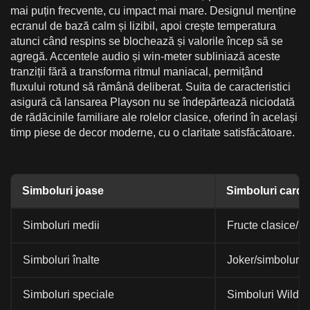
mai puțin frecvente, cu impact mai mare. Designul menține
ecranul de bază calm și lizibil, apoi crește temperatura
atunci când respins se blochează și valorile încep să se
agregă. Accentele audio și win-meter subliniază aceste
tranziții fără a transforma ritmul maniacal, permițând
fluxului rotund să rămână deliberat. Suita de caracteristici
asigură că lansarea Playson nu se îndepărtează niciodată
de rădăcinile familiare ale rolelor clasice, oferind în același
timp piese de decor moderne, cu o claritate satisfăcătoare.
Simboluri joase
Simboluri card
Simboluri medii
Fructe clasice/pi
Simboluri înalte
Joker/simboluri
Simboluri speciale
Simboluri Wild, 