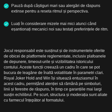
Pauză după câștiguri mari sau alergări de răspuns
extinse pentru a reseta ritmul și perspectiva.
Luați în considerare mizele mai mici atunci când
eșantionați mecanici noi sau testați preferințele de ritm.
Jocul responsabil este susținut și de instrumentele oferite
de obicei de platformele reglementate, inclusiv plafoanele
de depunere, timeout-urile și vizibilitatea istoricului
contului. Aceste funcții creează un cadru în care se pot
bucura de leagăne de înaltă volatilitate în parametri clari.
Royal Joker Hold and Win își situează entuziasmul în
acest cadru, permițând atenției să rămână pe simboluri,
linii și ferestre de răspuns, în timp ce garanțiile mai largi
susțin echilibrul. Pe scurt, structura și moderația sunt aliate
cu farmecul înțepător al formatului.