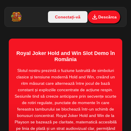
Conectați-vă
Descărca
Royal Joker Hold and Win Slot Demo în
România
Slotul nostru prezintă o fuziune lustruită de simboluri
clasice și tensiune modernă Hold and Win, creând un
ritm măsurat care alternează între jocul de bază
constant și exploziile concentrate de acțiune respin.
Sesiunile tind să creeze anticipare prin secvențe scurte
de rotiri regulate, punctate de momente în care
fereastra tamburului se blochează într-un schimb de
bonusuri concentrat. Royal Joker Hold and Win de la
Playson se bazează pe claritate, matematică accesibilă
pe linia de plată și un strat audiovizual clar, permițând