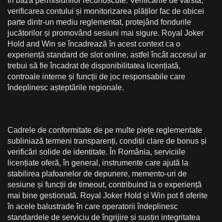
în baza permisiunilor recunoscute. Verificările de vârstă,
verificarea contului și monitorizarea plăților fac de obicei
parte dintr-un mediu reglementat, protejând fondurile
jucătorilor și promovând sesiuni mai sigure. Royal Joker
Hold and Win se încadrează în acest context ca o
experiență standard de slot online, astfel încât accesul ar
trebui să fie încadrat de disponibilitatea licențiată,
controale interne și funcții de joc responsabile care
îndeplinesc așteptările regionale.
Cadrele de conformitate de pe multe piețe reglementate
subliniază termeni transparenți, condiții clare de bonus și
verificări solide de identitate. În România, serviciile
licențiate oferă, în general, instrumente care ajută la
stabilirea plafoanelor de depunere, memento-uri de
sesiune și funcții de timeout, contribuind la o experiență
mai bine gestionată. Royal Joker Hold și Win pot fi oferite
în acele balustrade în care operatorii îndeplinesc
standardele de serviciu de îngrijire și susțin integritatea