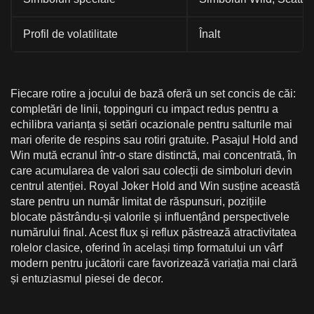
Profil de volatilitate
Înalt
Fiecare rotire a jocului de bază oferă un set concis de căi:
completări de linii, toppinguri cu impact redus pentru a
echilibra varianța și setări ocazionale pentru salturile mai
mari oferite de respins sau rotiri gratuite. Pasajul Hold and
Win mută ecranul într-o stare distinctă, mai concentrată, în
care acumularea de valori sau colecții de simboluri devin
centrul atenției. Royal Joker Hold and Win susține această
stare pentru un număr limitat de răspunsuri, pozițiile
blocate păstrându-și valorile și influențând perspectivele
numărului final. Acest flux și reflux păstrează atractivitatea
rolelor clasice, oferind în același timp formatului un vârf
modern pentru jucătorii care favorizează variația mai clară
și entuziasmul piesei de decor.